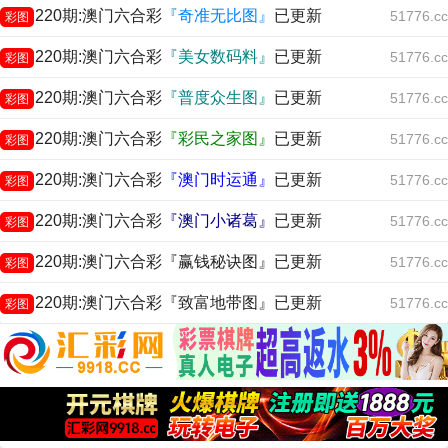
220期:澳门六合彩
『奇准无比图』
已更新
51776.cc
彩图
220期:澳门六合彩
『美女数码料』
已更新
51776.cc
彩图
220期:澳门六合彩
『普度众生图』
已更新
51776.cc
彩图
220期:澳门六合彩
『彩民之家图』
已更新
51776.cc
彩图
220期:澳门六合彩
『澳门时运通』
已更新
51776.cc
彩图
220期:澳门六合彩
『澳门小诸葛』
已更新
51776.cc
彩图
220期:澳门六合彩『赢钱秘诀图』已更新
51776.cc
彩图
220期:澳门六合彩『致富地带图』已更新
51776.cc
彩图