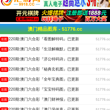
澳门精品图库 - 51776.cc
220期:澳门六合彩『看图解特码』已更新
51776.cc
彩图
220期:澳门六合彩『生活解幽默』已更新
51776.cc
彩图
220期:澳门六合彩『济公特码诗』已更新
51776.cc
彩图
220期:澳门六合彩『秘典玄机图』已更新
51776.cc
彩图
220期:澳门六合彩『全年宝典图』已更新
51776.cc
彩图
220期:澳门六合彩『宝宝特码图』已更新
51776.cc
彩图
220期:澳门六合彩『澳门财神报』已更新
51776.cc
彩图
220期:澳门六合彩『澳门另传真』已更新
51776.cc
彩图