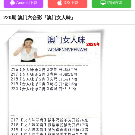
Android下载
IOS下载
访问官网
220期:澳门六合彩『澳门女人味』