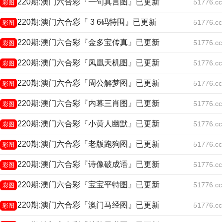
220期:澳门六合彩『一句真言图』已更新
51776.cc
彩图
220期:澳门六合彩『 3 6码特围』已更新
51776.cc
彩图
220期:澳门六合彩『金多宝传真』已更新
51776.cc
彩图
220期:澳门六合彩『凤凰天机图』已更新
51776.cc
彩图
220期:澳门六合彩『周公解梦图』已更新
51776.cc
彩图
220期:澳门六合彩『内幕三肖图』已更新
51776.cc
彩图
220期:澳门六合彩『小黄人幽默』已更新
51776.cc
彩图
220期:澳门六合彩『老版跑狗图』已更新
51776.cc
彩图
220期:澳门六合彩『诗像破成语』已更新
51776.cc
彩图
220期:澳门六合彩『宝宝平特图』已更新
51776.cc
彩图
220期:澳门六合彩『澳门马经图』已更新
51776.cc
彩图