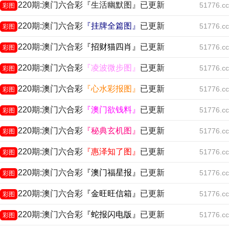
220期:澳门六合彩『生活幽默图』已更新
51776.cc
彩图
220期:澳门六合彩
『挂牌全篇图』
已更新
51776.cc
彩图
220期:澳门六合彩
『招财猫四肖』
已更新
51776.cc
彩图
220期:澳门六合彩
『凌波微步图』
已更新
51776.cc
彩图
220期:澳门六合彩
『心水彩报图』
已更新
51776.cc
彩图
220期:澳门六合彩
『澳门欲钱料』
已更新
51776.cc
彩图
220期:澳门六合彩
『秘典玄机图』
已更新
51776.cc
彩图
220期:澳门六合彩
『惠泽知了图』
已更新
51776.cc
彩图
220期:澳门六合彩
『澳门福星报』
已更新
51776.cc
彩图
220期:澳门六合彩
『金旺旺信箱』
已更新
51776.cc
彩图
220期:澳门六合彩
『蛇报闪电版』
已更新
51776.cc
彩图