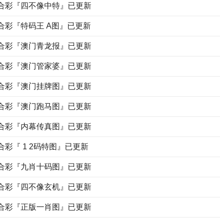
六合彩『四不像中特』已更新
六合彩『特码王 A图』已更新
六合彩『澳门青龙报』已更新
六合彩『澳门管家婆』已更新
六合彩『澳门挂牌图』已更新
六合彩『澳门跑马图』已更新
六合彩『内幕传真图』已更新
六合彩『 1 2码特图』已更新
六合彩『九肖十码图』已更新
六合彩『四不像玄机』已更新
六合彩『正版一肖图』已更新