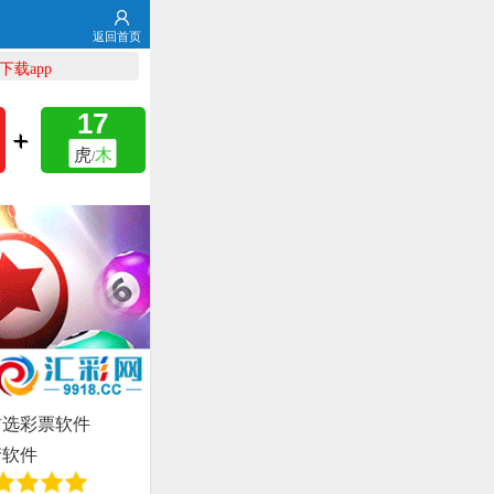
返回首页
首选彩票软件
产软件