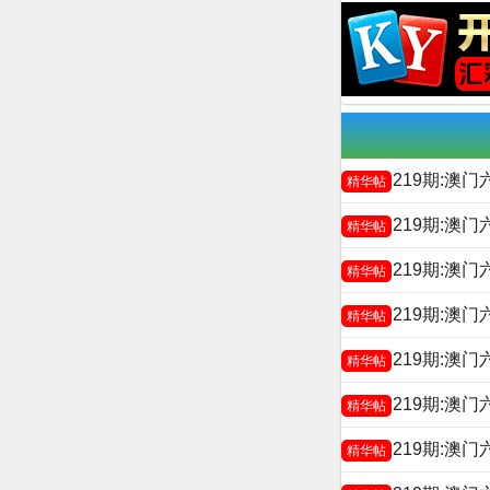
219期:澳门
精华帖
219期:澳门
精华帖
219期:澳门
精华帖
219期:澳门
精华帖
219期:澳门
精华帖
219期:澳门
精华帖
219期:澳门
精华帖