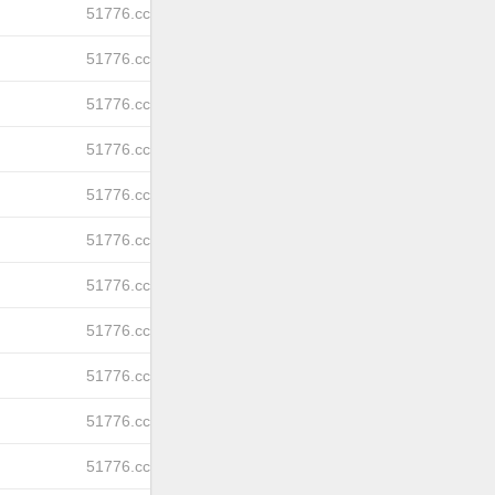
51776.cc
51776.cc
51776.cc
51776.cc
51776.cc
51776.cc
51776.cc
51776.cc
51776.cc
51776.cc
51776.cc