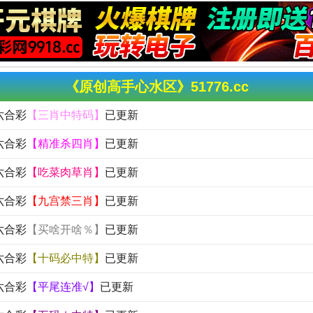
《原创高手心水区》51776.cc
六合彩
【三肖中特码】
已更新
六合彩
【精准杀四肖】
已更新
六合彩
【吃菜肉草肖】
已更新
六合彩
【九宫禁三肖】
已更新
六合彩
【买啥开啥％】
已更新
六合彩
【十码必中特】
已更新
六合彩
【平尾连准√】
已更新