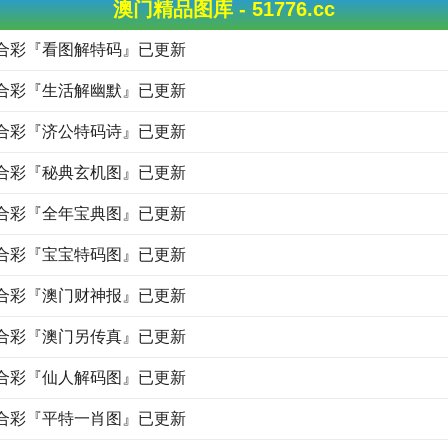
澳门精品图库 - 51776.cc
六合彩『看图解特码』已更新
六合彩『生活解幽默』已更新
六合彩『济公特码诗』已更新
六合彩『秘典玄机图』已更新
六合彩『全年宝典图』已更新
六合彩『宝宝特码图』已更新
六合彩『澳门财神报』已更新
六合彩『澳门另传真』已更新
六合彩『仙人解码图』已更新
六合彩『平特一肖图』已更新