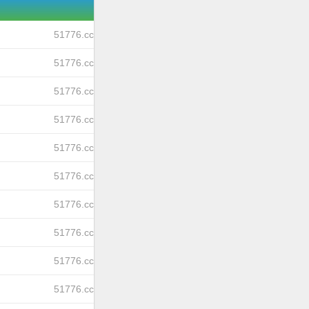
51776.cc
51776.cc
51776.cc
51776.cc
51776.cc
51776.cc
51776.cc
51776.cc
51776.cc
51776.cc