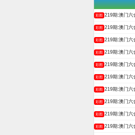
219期:澳门
彩图
219期:澳门
彩图
219期:澳门
彩图
219期:澳门
彩图
219期:澳门
彩图
219期:澳门
彩图
219期:澳门
彩图
219期:澳门
彩图
219期:澳门
彩图
219期:澳门
彩图