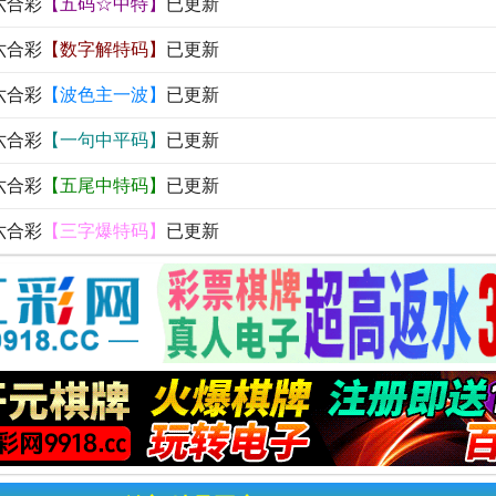
六合彩
【五码☆中特】
已更新
六合彩
【数字解特码】
已更新
六合彩
【波色主一波】
已更新
六合彩
【一句中平码】
已更新
六合彩
【五尾中特码】
已更新
六合彩
【三字爆特码】
已更新