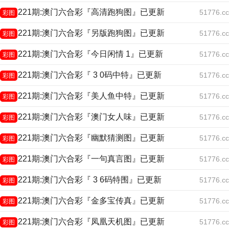
221期:澳门六合彩『高清跑狗图』已更新
51776.cc
彩图
221期:澳门六合彩『另版跑狗图』已更新
51776.cc
彩图
221期:澳门六合彩『今日闲情 1』已更新
51776.cc
彩图
221期:澳门六合彩『 3 0码中特』已更新
51776.cc
彩图
221期:澳门六合彩『美人鱼中特』已更新
51776.cc
彩图
221期:澳门六合彩『澳门女人味』已更新
51776.cc
彩图
221期:澳门六合彩『幽默猜测图』已更新
51776.cc
彩图
221期:澳门六合彩『一句真言图』已更新
51776.cc
彩图
221期:澳门六合彩『 3 6码特围』已更新
51776.cc
彩图
221期:澳门六合彩『金多宝传真』已更新
51776.cc
彩图
221期:澳门六合彩『凤凰天机图』已更新
51776.cc
彩图