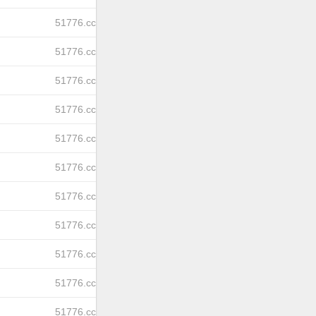
51776.cc
51776.cc
51776.cc
51776.cc
51776.cc
51776.cc
51776.cc
51776.cc
51776.cc
51776.cc
51776.cc