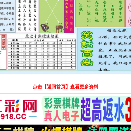
点击【返回首页】查看更多资料