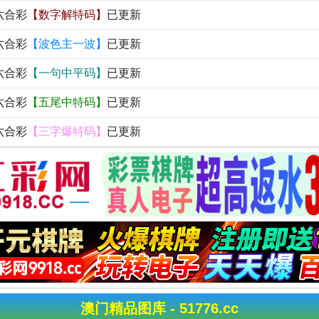
六合彩
【数字解特码】
已更新
六合彩
【波色主一波】
已更新
六合彩
【一句中平码】
已更新
六合彩
【五尾中特码】
已更新
六合彩
【三字爆特码】
已更新
澳门精品图库 - 51776.cc