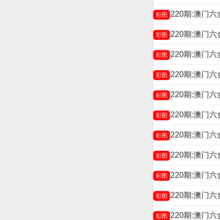
220期:澳门
彩图
220期:澳门
彩图
220期:澳门
彩图
220期:澳门
彩图
220期:澳门
彩图
220期:澳门
彩图
220期:澳门
彩图
220期:澳门
彩图
220期:澳门
彩图
220期:澳门
彩图
220期:澳门
彩图