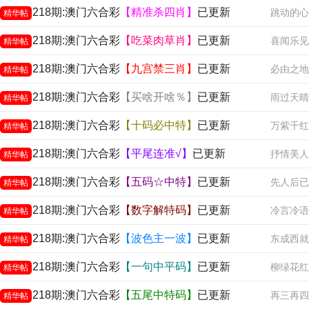
218期:澳门六合彩
【精准杀四肖】
已更新
跳动的心
精华帖
218期:澳门六合彩
【吃菜肉草肖】
已更新
喜闻乐见
精华帖
218期:澳门六合彩
【九宫禁三肖】
已更新
必由之地
精华帖
218期:澳门六合彩
【买啥开啥％】
已更新
雨过天晴
精华帖
218期:澳门六合彩
【十码必中特】
已更新
万紫千红
精华帖
218期:澳门六合彩
【平尾连准√】
已更新
抒情美人
精华帖
218期:澳门六合彩
【五码☆中特】
已更新
先人后已
精华帖
218期:澳门六合彩
【数字解特码】
已更新
冷言冷语
精华帖
218期:澳门六合彩
【波色主一波】
已更新
东成西就
精华帖
218期:澳门六合彩
【一句中平码】
已更新
柳绿花红
精华帖
218期:澳门六合彩
【五尾中特码】
已更新
再三再四
精华帖