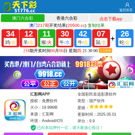
返回首页
汇彩网APP
全国彩民首选彩票软件
授权：免费软件
类型：国产软件
大小：19.99MB
星级：
来源：汇彩网
更新时间：2025.05.01
环境：Android/iOS
评分：9.9
已向本站押付一亿，请大家放心投注！