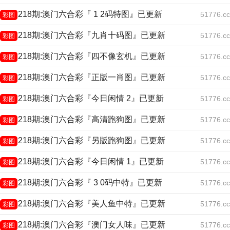
218期:澳门六合彩『 1 2码特图』已更新
51776.cc
彩图
218期:澳门六合彩『九肖十码图』已更新
51776.cc
彩图
218期:澳门六合彩『四不像玄机』已更新
51776.cc
彩图
218期:澳门六合彩『正版一肖图』已更新
51776.cc
彩图
218期:澳门六合彩『今日闲情 2』已更新
51776.cc
彩图
218期:澳门六合彩『高清跑狗图』已更新
51776.cc
彩图
218期:澳门六合彩『另版跑狗图』已更新
51776.cc
彩图
218期:澳门六合彩『今日闲情 1』已更新
51776.cc
彩图
218期:澳门六合彩『 3 0码中特』已更新
51776.cc
彩图
218期:澳门六合彩『美人鱼中特』已更新
51776.cc
彩图
218期:澳门六合彩『澳门女人味』已更新
51776.cc
彩图