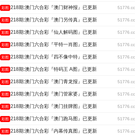
218期:澳门六合彩『澳门财神报』已更新
51776.cc
彩图
218期:澳门六合彩『澳门另传真』已更新
51776.cc
彩图
218期:澳门六合彩『仙人解码图』已更新
51776.cc
彩图
218期:澳门六合彩『平特一肖图』已更新
51776.cc
彩图
218期:澳门六合彩『四不像中特』已更新
51776.cc
彩图
218期:澳门六合彩『特码王 A图』已更新
51776.cc
彩图
218期:澳门六合彩『澳门青龙报』已更新
51776.cc
彩图
218期:澳门六合彩『澳门管家婆』已更新
51776.cc
彩图
218期:澳门六合彩『澳门挂牌图』已更新
51776.cc
彩图
218期:澳门六合彩『澳门跑马图』已更新
51776.cc
彩图
218期:澳门六合彩『内幕传真图』已更新
51776.cc
彩图