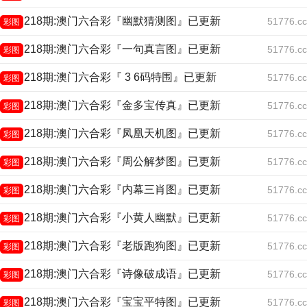
218期:澳门六合彩『幽默猜测图』已更新
51776.cc
彩图
218期:澳门六合彩『一句真言图』已更新
51776.cc
彩图
218期:澳门六合彩『 3 6码特围』已更新
51776.cc
彩图
218期:澳门六合彩『金多宝传真』已更新
51776.cc
彩图
218期:澳门六合彩『凤凰天机图』已更新
51776.cc
彩图
218期:澳门六合彩『周公解梦图』已更新
51776.cc
彩图
218期:澳门六合彩『内幕三肖图』已更新
51776.cc
彩图
218期:澳门六合彩『小黄人幽默』已更新
51776.cc
彩图
218期:澳门六合彩『老版跑狗图』已更新
51776.cc
彩图
218期:澳门六合彩『诗像破成语』已更新
51776.cc
彩图
218期:澳门六合彩『宝宝平特图』已更新
51776.cc
彩图